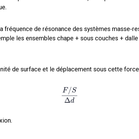
ue.
la fréquence de résonance des systèmes masse-ress
emple les ensembles chape + sous couches + dalle 
r unité de surface et le déplacement sous cette force
/
F
S
Δ
d
xion.