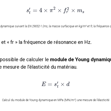
2
2
′
=
4
×
×
×
s
π
f
m
r
s
t
r dynamique suivant la EN 29052-1 (ms, la masse surfacique en kg/m² et fr, la fréquence
et « fr » la fréquence de résonance en Hz.
t possible de calculer le
module de Young dynamiq
mesure de l’élasticité du matériau.
′
=
×
E
s
d
t
Calcul du module de Young dynamique en MPa (MN/m²) une mesure de l’élasticité