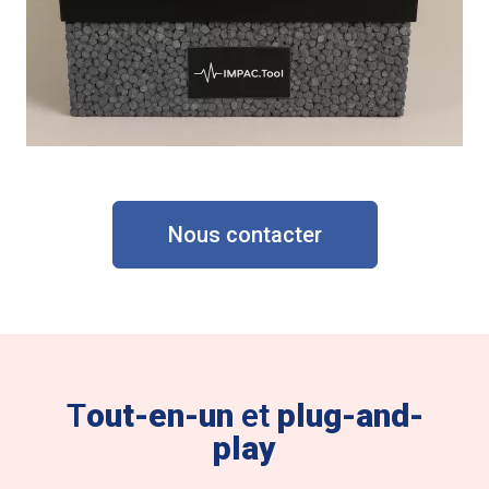
Nous contacter
T
out-en-un
et
plug-and-
play