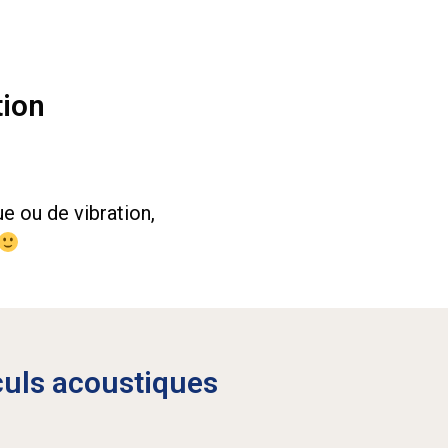
tion
e ou de vibration,
culs acoustiques