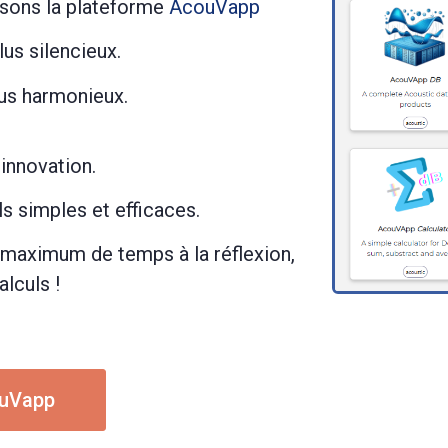
osons la plateforme
AcouVapp
us silencieux.
us harmonieux.
’innovation.
ils simples et efficaces.
 maximum de temps à la réflexion,
alculs !
uVapp