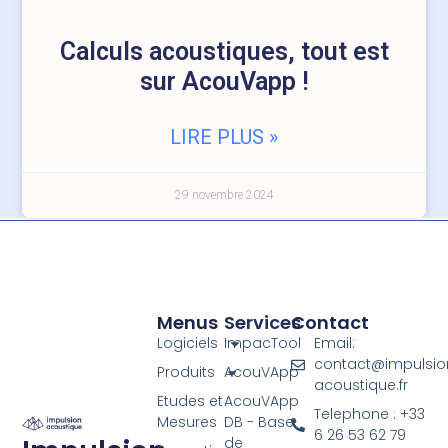
Calculs acoustiques, tout est
sur AcouVapp !
LIRE PLUS »
29 novembre 2024
Menus
Services
Contact
Logiciels
ImpacTool
Email:
contact@impulsio
Produits
AcouVApp
acoustique.fr
Etudes et
AcouVApp
Telephone : +33
Mesures
DB - Base
6 26 53 62 79
de