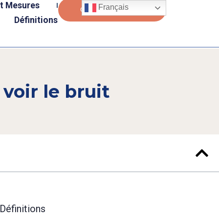
et Mesures
Français
Contactez-Nous
Définitions
oir le bruit
Définitions