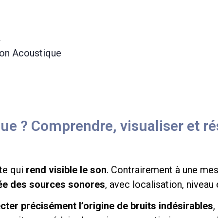
ion Acoustique
que ? Comprendre, visualiser et r
te qui
rend visible le son
. Contrairement à une mes
llée des sources sonores
, avec localisation, nivea
cter précisément l’origine de bruits indésirables
,
ce soit pour réduire les nuisances, optimiser un prod