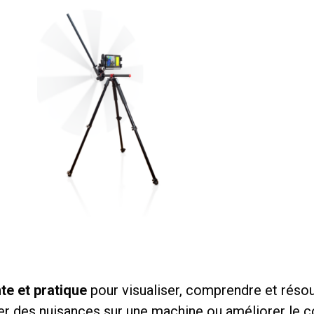
te et pratique
pour visualiser, comprendre et résou
er des nuisances sur une machine ou améliorer le co