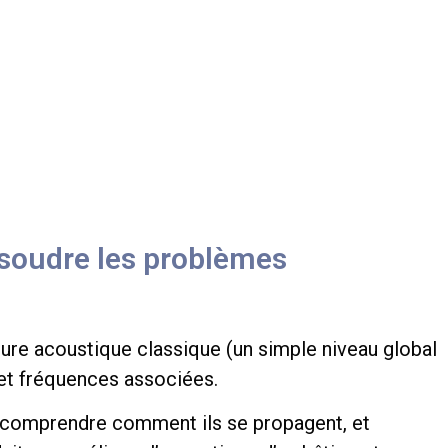
ésoudre les problèmes
ure acoustique classique (un simple niveau global
u et fréquences associées.
 comprendre comment ils se propagent, et
uit, ou améliorer l’acoustique d’un bâtiment.